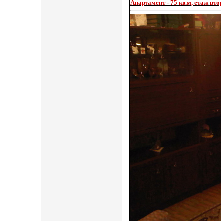
Aпартамент - 75 кв.м, етаж вт