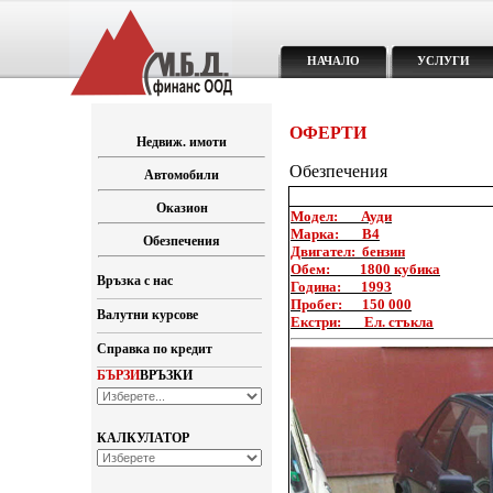
НАЧАЛО
УСЛУГИ
ОФЕРТИ
Недвиж. имоти
Обезпечения
Автомобили
Оказион
Модел: Ауди
Марка: B4
Обезпечения
Двигател: бензин
Обем: 1800 кубика
Връзка с нас
Година: 1993
Пробег: 150 000
Валутни курсове
Екстри: Ел. стъкла
Справка по кредит
БЪРЗИ
ВРЪЗКИ
КАЛКУЛАТОР