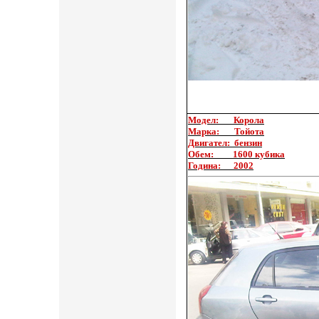
Модел: Корола
Марка: Тойота
Двигател: бензин
Обем: 1600 кубика
Година: 2002