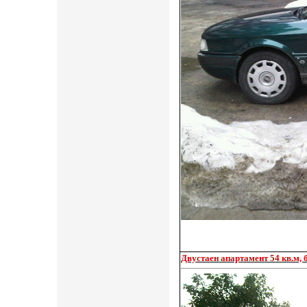
Двустаен апартамент 54 кв.м, б