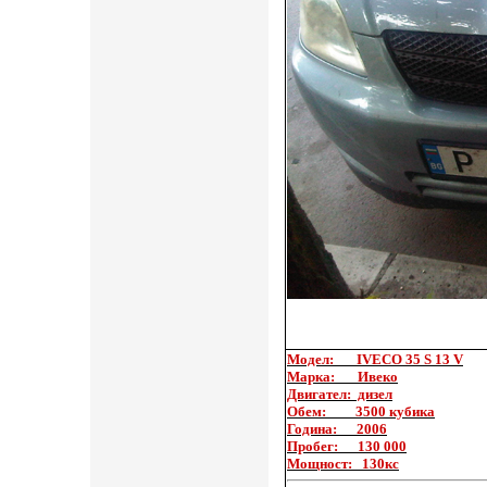
Модел: IVECO 35 S 13 V
Марка: Ивеко
Двигател: дизел
Обем: 3500 кубика
Година: 2006
Пробег: 130 000
Мощност: 130кс