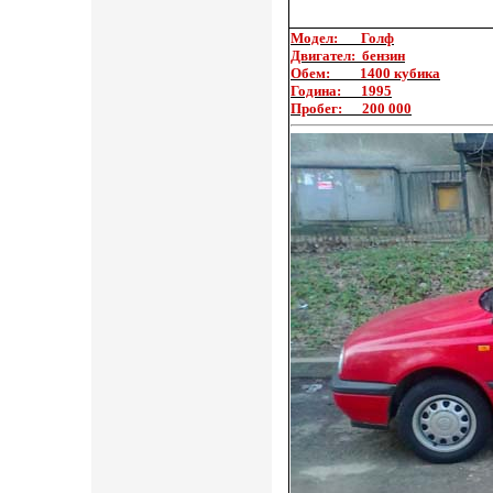
Модел: Голф
Двигател: бензин
Обем: 1400 кубика
Година: 1995
Пробег: 200 000