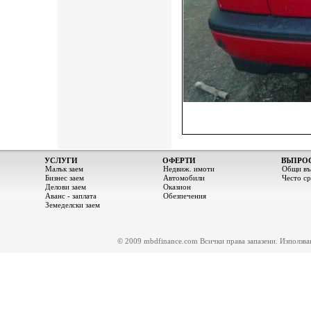
УСЛУГИ
ОФЕРТИ
ВЪПРО
Малък заем
Недвиж. имоти
Общи въ
Бизнес заем
Автомобили
Често с
Делови заем
Оказион
Аванс - заплата
Обезпечения
Земеделски заем
© 2009 mbdfinance.com Всички права запазени. Използване