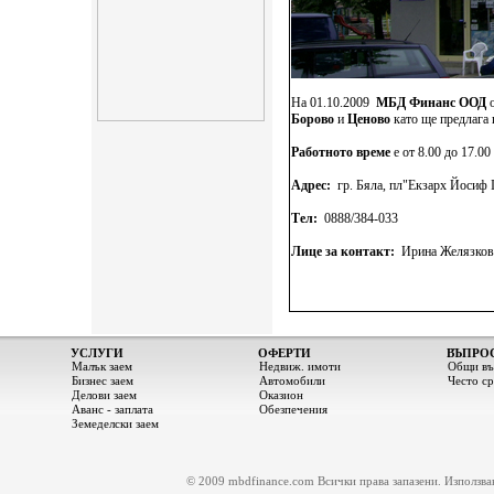
На 01.10.2009
МБД Финанс
ООД
Борово
и
Ценово
като ще предлага 
Работното време
е от 8.00 до 17.00
Адрес:
гр. Бяла, пл"Екзарх Йосиф I 
Тел:
0888/384-033
Лице за контакт:
Ирина Желязкова
УСЛУГИ
ОФЕРТИ
ВЪПРО
Малък заем
Недвиж. имоти
Общи въ
Бизнес заем
Автомобили
Често с
Делови заем
Оказион
Аванс - заплата
Обезпечения
Земеделски заем
© 2009 mbdfinance.com Всички права запазени. Използване